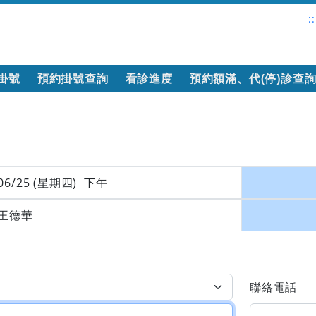
::
掛號
預約掛號查詢
看診進度
預約額滿、代(停)診查
06/25 (星期四) 下午
王德華
聯絡電話