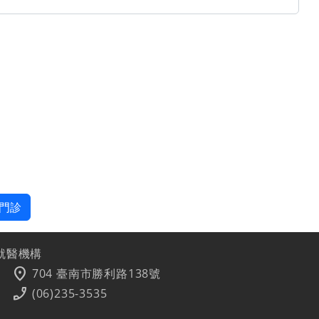
門診
就醫機構
location_on
704 臺南市勝利路138號
phone_enabled
(06)235-3535