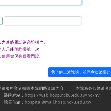
音
人之連絡電話為必填欄位。
病人只能預約掛號一次
法使用健保身份看門診。
我了解上述說明，並同意繼續掛此
網路服務業者轉錄本院網路資訊內容
本院為身心障礙者
醫院網站：
https://web.hosp.ncku.edu.tw/nckm/
院長信箱：
hospital@mail.hosp.ncku.edu.tw