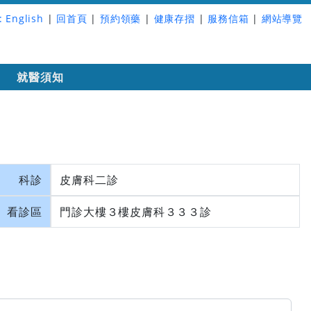
:
English
|
回首頁
|
預約領藥
|
健康存摺
|
服務信箱
|
網站導覽
詢
就醫須知
科診
皮膚科二診
看診區
門診大樓３樓皮膚科３３３診