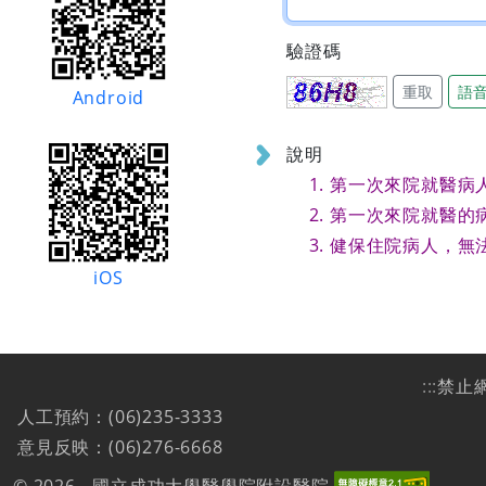
驗證碼
重取
語
Android
說明
第一次來院就醫病
第一次來院就醫的
健保住院病人，無
iOS
:::
禁止
人工預約：(06)235-3333
意見反映：(06)276-6668
© 2026 - 國立成功大學醫學院附設醫院