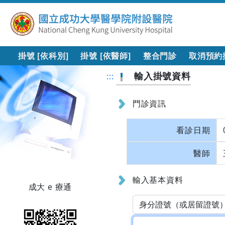
掛號 [依科別]
掛號 [依醫師]
整合門診
取消預約
輸入掛號資料
:::
門診資訊
看診日期
醫師
輸入基本資料
成大 e 療通