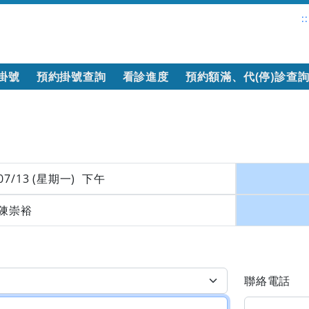
::
掛號
預約掛號查詢
看診進度
預約額滿、代(停)診查
07/13 (星期一) 下午
陳崇裕
聯絡電話