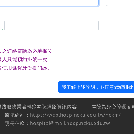
音
人之連絡電話為必填欄位。
病人只能預約掛號一次
法使用健保身份看門診。
我了解上述說明，並同意繼續掛此
網路服務業者轉錄本院網路資訊內容
本院為身心障礙者
醫院網站：
https://web.hosp.ncku.edu.tw/nckm/
院長信箱：
hospital@mail.hosp.ncku.edu.tw