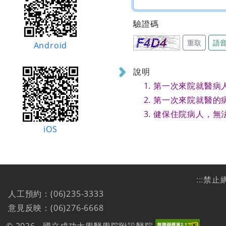
驗證碼
重取
語
Android
說明
第一次來院就醫病
第一次來院就醫的
健保住院病人，無
iOS
:::
禁止
人工預約：(06)235-3333
意見反映：(06)276-6668
© 2026 - 國立成功大學醫學院附設醫院