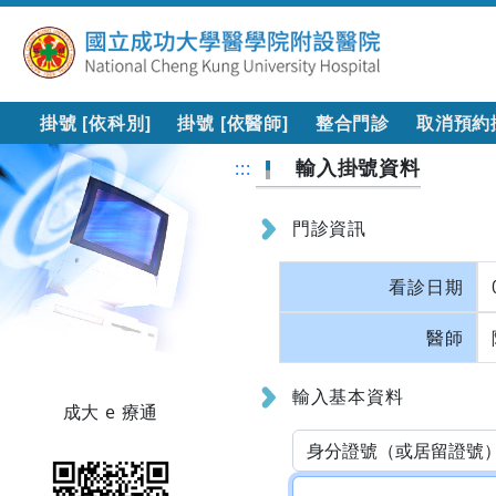
掛號 [依科別]
掛號 [依醫師]
整合門診
取消預約
輸入掛號資料
:::
門診資訊
看診日期
醫師
輸入基本資料
成大 e 療通