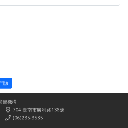
門診
就醫機構
location_on
704 臺南市勝利路138號
phone_enabled
(06)235-3535