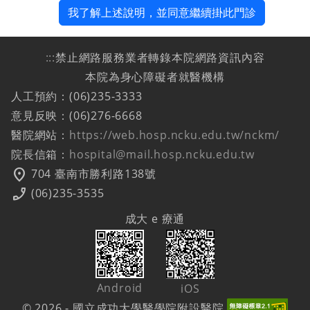
我了解上述說明，並同意繼續掛此門診
:::
禁止網路服務業者轉錄本院網路資訊內容
本院為身心障礙者就醫機構
人工預約：(06)235-3333
意見反映：(06)276-6668
醫院網站：
https://web.hosp.ncku.edu.tw/nckm/
院長信箱：
hospital@mail.hosp.ncku.edu.tw
location_on
704 臺南市勝利路138號
phone_enabled
(06)235-3535
成大 e 療通
Android
iOS
© 2026 - 國立成功大學醫學院附設醫院