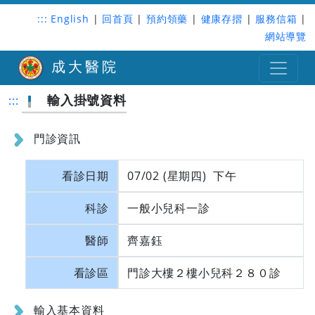
:::
English
|
回首頁
|
預約領藥
|
健康存摺
|
服務信箱
|
網站導覽
成大醫院
輸入掛號資料
:::
門診資訊
看診日期
07/02 (星期四) 下午
科診
一般小兒科一診
醫師
齊嘉鈺
看診區
門診大樓２樓小兒科２８０診
輸入基本資料