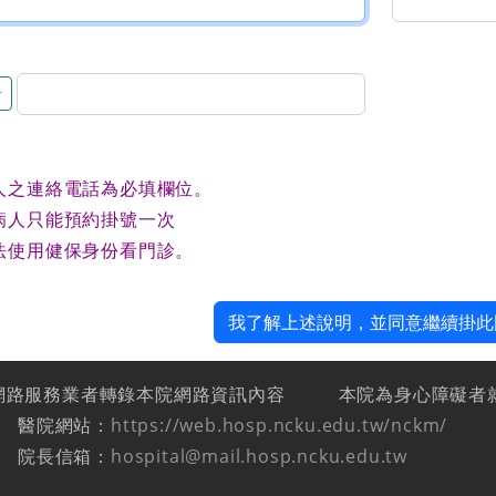
音
人之連絡電話為必填欄位。
病人只能預約掛號一次
法使用健保身份看門診。
我了解上述說明，並同意繼續掛此
網路服務業者轉錄本院網路資訊內容
本院為身心障礙者
醫院網站：
https://web.hosp.ncku.edu.tw/nckm/
院長信箱：
hospital@mail.hosp.ncku.edu.tw