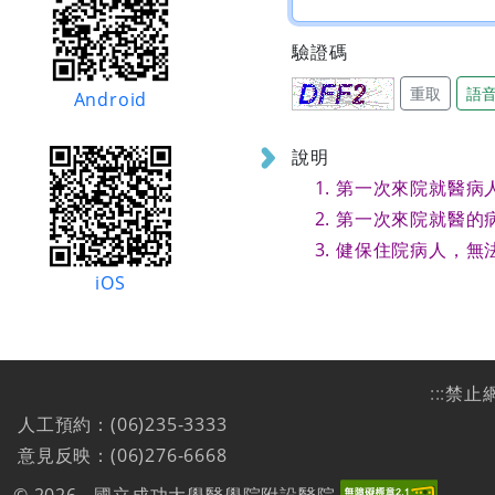
驗證碼
重取
語
Android
說明
第一次來院就醫病
第一次來院就醫的
健保住院病人，無
iOS
:::
禁止
人工預約：(06)235-3333
意見反映：(06)276-6668
© 2026 - 國立成功大學醫學院附設醫院