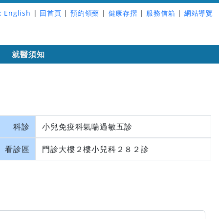
:
English
|
回首頁
|
預約領藥
|
健康存摺
|
服務信箱
|
網站導覽
詢
就醫須知
科診
小兒免疫科氣喘過敏五診
看診區
門診大樓２樓小兒科２８２診