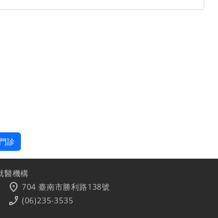
門診
就醫機構
location_on
704 臺南市勝利路138號
phone_enabled
(06)235-3535