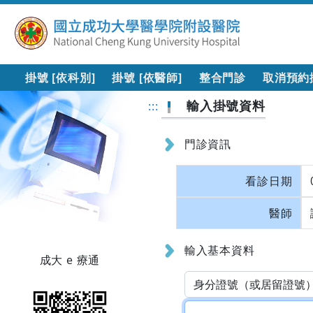
掛號 [依科別]
掛號 [依醫師]
整合門診
取消預約
輸入掛號資料
:::
門診資訊
看診日期
醫師
輸入基本資料
成大 e 療通