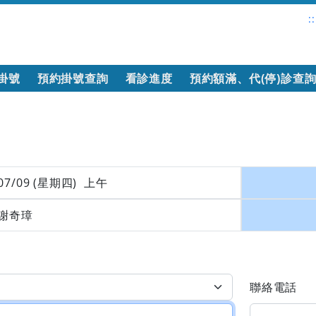
::
掛號
預約掛號查詢
看診進度
預約額滿、代(停)診查
07/09 (星期四) 上午
謝奇璋
聯絡電話