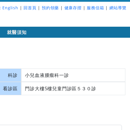
:
English
|
回首頁
|
預約領藥
|
健康存摺
|
服務信箱
|
網站導覽
詢
就醫須知
科診
小兒血液腫瘤科一診
看診區
門診大樓5樓兒童門診區５３０診