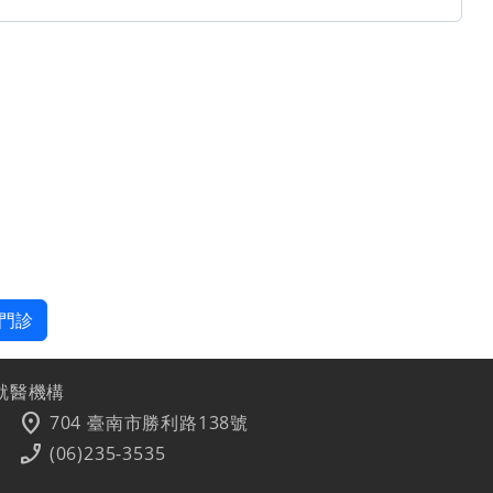
門診
就醫機構
location_on
704 臺南市勝利路138號
phone_enabled
(06)235-3535