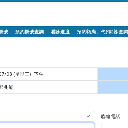
::
掛號
預約掛號查詢
看診進度
預約額滿、代(停)診查
07/08 (星期三) 下午
鄭兆能
聯絡電話