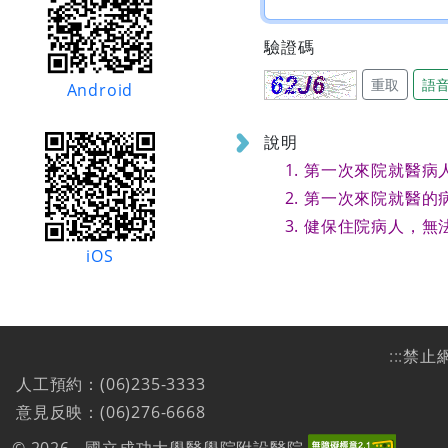
驗證碼
重取
語
Android
說明
第一次來院就醫病
第一次來院就醫的
健保住院病人，無
iOS
:::
禁止
人工預約：(06)235-3333
意見反映：(06)276-6668
© 2026 - 國立成功大學醫學院附設醫院