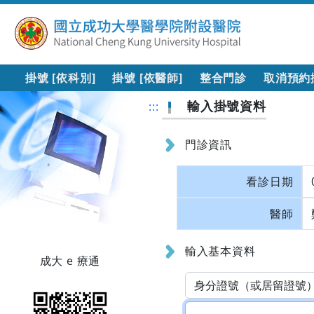
掛號 [依科別]
掛號 [依醫師]
整合門診
取消預約
輸入掛號資料
:::
門診資訊
看診日期
醫師
輸入基本資料
成大 e 療通