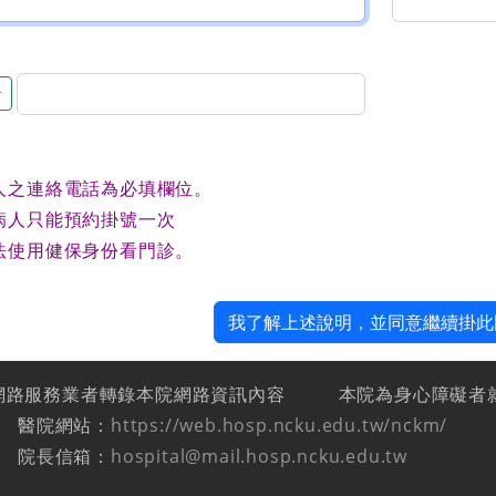
音
人之連絡電話為必填欄位。
病人只能預約掛號一次
法使用健保身份看門診。
我了解上述說明，並同意繼續掛此
網路服務業者轉錄本院網路資訊內容
本院為身心障礙者
醫院網站：
https://web.hosp.ncku.edu.tw/nckm/
院長信箱：
hospital@mail.hosp.ncku.edu.tw