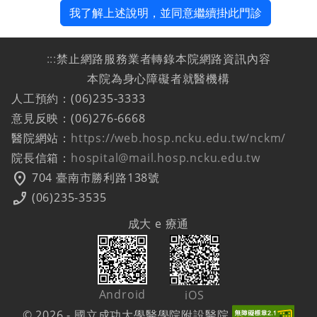
我了解上述說明，並同意繼續掛此門診
:::
禁止網路服務業者轉錄本院網路資訊內容
本院為身心障礙者就醫機構
人工預約：(06)235-3333
意見反映：(06)276-6668
醫院網站：
https://web.hosp.ncku.edu.tw/nckm/
院長信箱：
hospital@mail.hosp.ncku.edu.tw
location_on
704 臺南市勝利路138號
phone_enabled
(06)235-3535
成大 e 療通
Android
iOS
© 2026 - 國立成功大學醫學院附設醫院