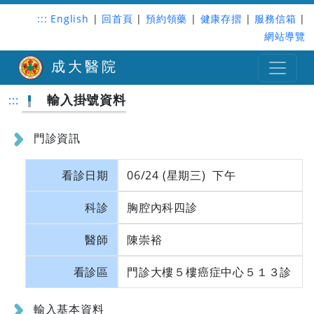
:::
English
|
回首頁
|
預約領藥
|
健康存摺
|
服務信箱
|
網站導覽
成大醫院
輸入掛號資料
:::
門診資訊
看診日期
06/24 (星期三) 下午
科診
胸腔內科四診
醫師
陳崇裕
看診區
門診大樓５樓癌症中心５１３診
輸入基本資料