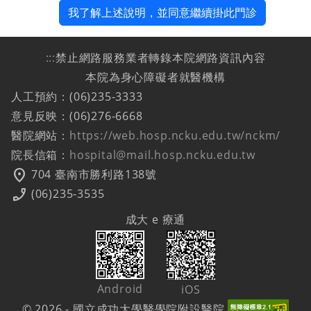
我了解上述說明，並同意繼續掛此門診
:::
禁止網路服務業者轉錄本院網路資訊內容
本院為身心障礙者就醫機構
人工預約：(06)235-3333
意見反映：(06)276-6668
醫院網站：
https://web.hosp.ncku.edu.tw/nckm/
院長信箱：
hospital@mail.hosp.ncku.edu.tw
location_on
704 臺南市勝利路138號
phone_enabled
(06)235-3535
成大 e 療通
Android
iOS
© 2026 - 國立成功大學醫學院附設醫院