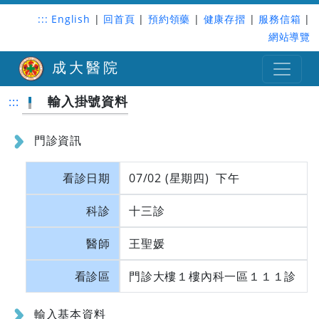
:::
English
|
回首頁
|
預約領藥
|
健康存摺
|
服務信箱
|
網站導覽
成大醫院
輸入掛號資料
:::
門診資訊
看診日期
07/02 (星期四) 下午
科診
十三診
醫師
王聖媛
看診區
門診大樓１樓內科一區１１１診
輸入基本資料