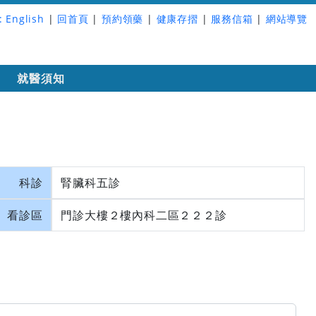
:
English
|
回首頁
|
預約領藥
|
健康存摺
|
服務信箱
|
網站導覽
詢
就醫須知
科診
腎臟科五診
看診區
門診大樓２樓內科二區２２２診