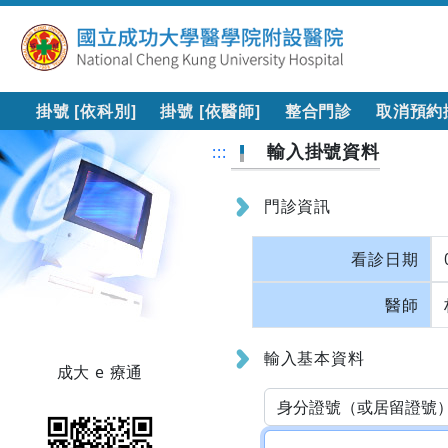
掛號 [依科別]
掛號 [依醫師]
整合門診
取消預約
輸入掛號資料
:::
門診資訊
看診日期
醫師
輸入基本資料
成大 e 療通