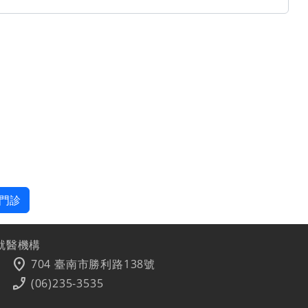
門診
就醫機構
location_on
704 臺南市勝利路138號
phone_enabled
(06)235-3535