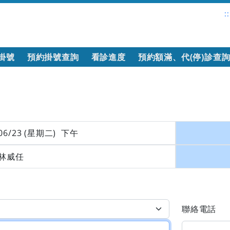
::
掛號
預約掛號查詢
看診進度
預約額滿、代(停)診查
06/23 (星期二) 下午
林威任
聯絡電話