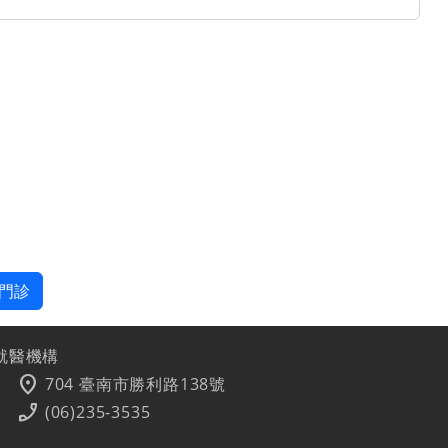
門診
就醫機構
location_on
704 臺南市勝利路138號
phone_enabled
(06)235-3535