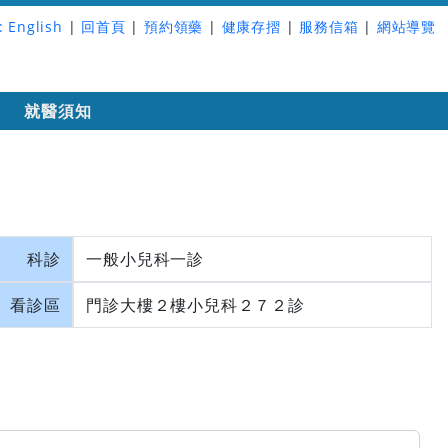
:
English
|
回首頁
|
預約領藥
|
健康存摺
|
服務信箱
|
網站導覽
詢
就醫須知
科診
一般小兒科一診
看診區
門診大樓２樓小兒科２７２診