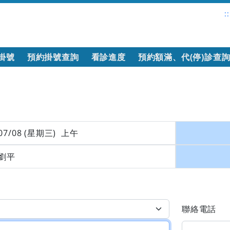
::
掛號
預約掛號查詢
看診進度
預約額滿、代(停)診查
07/08 (星期三) 上午
劉平
聯絡電話