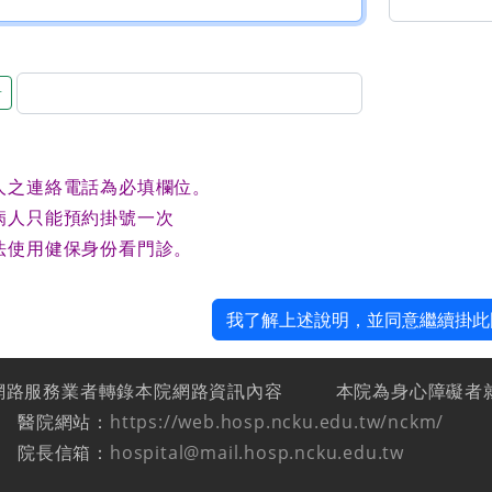
音
人之連絡電話為必填欄位。
病人只能預約掛號一次
法使用健保身份看門診。
我了解上述說明，並同意繼續掛此
網路服務業者轉錄本院網路資訊內容
本院為身心障礙者
醫院網站：
https://web.hosp.ncku.edu.tw/nckm/
院長信箱：
hospital@mail.hosp.ncku.edu.tw