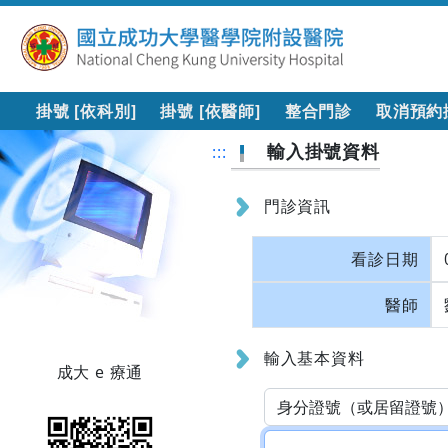
掛號 [依科別]
掛號 [依醫師]
整合門診
取消預約
輸入掛號資料
:::
門診資訊
看診日期
醫師
輸入基本資料
成大 e 療通