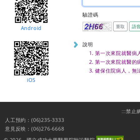
驗證碼
重取
語
Android
說明
第一次來院就醫病
第一次來院就醫的
健保住院病人，無
iOS
:::
禁止
人工預約：(06)235-3333
意見反映：(06)276-6668
© 2026 - 國立成功大學醫學院附設醫院