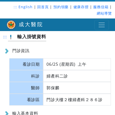
:::
English
|
回首頁
|
預約領藥
|
健康存摺
|
服務信箱
|
網站導覽
成大醫院
輸入掛號資料
:::
門診資訊
看診日期
06/25 (星期四) 上午
科診
婦產科二診
醫師
郭保麟
看診區
門診大樓２樓婦產科２８６診
輸入基本資料