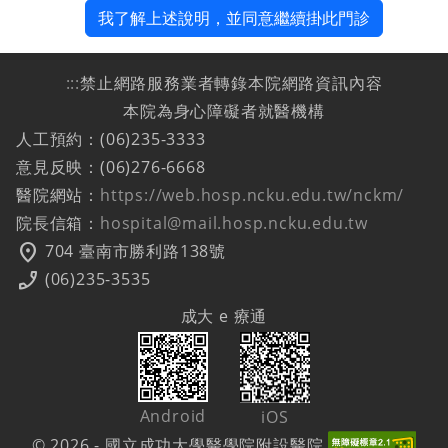
我了解上述說明，並同意繼續掛此門診
:::
禁止網路服務業者轉錄本院網路資訊內容
本院為身心障礙者就醫機構
人工預約：(06)235-3333
意見反映：(06)276-6668
醫院網站：
https://web.hosp.ncku.edu.tw/nckm/
院長信箱：
hospital@mail.hosp.ncku.edu.tw
location_on
704 臺南市勝利路138號
phone_enabled
(06)235-3535
成大 e 療通
Android
iOS
© 2026 - 國立成功大學醫學院附設醫院