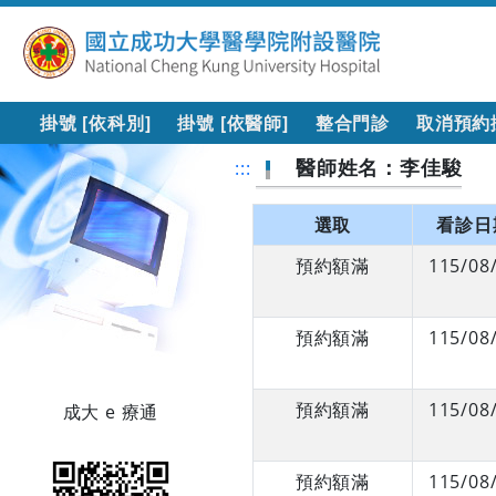
掛號 [依科別]
掛號 [依醫師]
整合門診
取消預約
醫師姓名：李佳駿
:::
選取
看診日
預約額滿
115/08
預約額滿
115/08
預約額滿
115/08
成大 e 療通
預約額滿
115/08