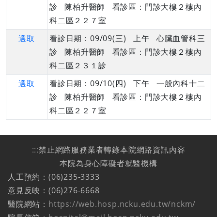
診 陳柏升醫師 看診區：門診大樓２樓內
科二區２２７室
選取
看診日期：09/09(三) 上午 心臟血管科三
診 陳柏升醫師 看診區：門診大樓２樓內
科二區２３１診
選取
看診日期：09/10(四) 下午 一般內科十二
診 陳柏升醫師 看診區：門診大樓２樓內
科二區２２７室
:::
禁止網路服務業者轉錄本院網路資訊內容
本院為身心障礙者就醫機構
人工預約：(06)235-3333
意見反映：(06)276-6668
醫院網站：
https://web.hosp.ncku.edu.tw/nckm/