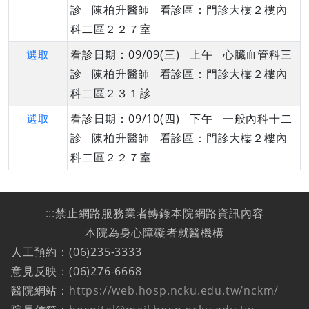
診 陳柏升醫師 看診區：門診大樓２樓內
科二區２２７室
選取
看診日期：09/09(三) 上午 心臟血管科三
診 陳柏升醫師 看診區：門診大樓２樓內
科二區２３１診
選取
看診日期：09/10(四) 下午 一般內科十二
診 陳柏升醫師 看診區：門診大樓２樓內
科二區２２７室
:::
禁止網路服務業者轉錄本院網路資訊內容
本院為身心障礙者就醫機構
人工預約：(06)235-3333
意見反映：(06)276-6668
醫院網站：
https://web.hosp.ncku.edu.tw/nckm/