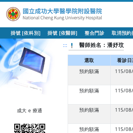
掛號 [依科別]
掛號 [依醫師]
整合門診
取消預約
醫師姓名：潘妤玟
:::
選取
看診日
預約額滿
115/08
預約額滿
115/08
預約額滿
115/08
成大 e 療通
預約額滿
115/08