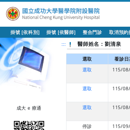
掛號 [依科別]
掛號 [依醫師]
整合門診
取消預約
醫師姓名：劉清泉
:::
選取
看診日
選取
115/08
選取
115/08
選取
115/08
成大 e 療通
停診
115/09