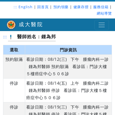
:::
English
|
回首頁
|
預約領藥
|
健康存摺
|
服務信箱
|
網站導覽
成大醫院
醫師姓名：鍾為邦
:::
選取
門診資訊
預約額滿
看診日期：08/12(三) 下午 腫瘤內科一診
鍾為邦醫師 預約額滿 看診區：門診大樓
５樓癌症中心５０６診
停診
看診日期：08/14(五) 上午 腫瘤內科二診
鍾為邦醫師 停診 看診區：門診大樓５樓
癌症中心５０６診
停診
看診日期：08/19(三) 下午 腫瘤內科一診
鍾為邦醫師 停診 看診區：門診大樓５樓