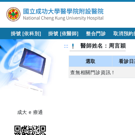
掛號 [依科別]
掛號 [依醫師]
整合門診
取消預約
醫師姓名：周言穎
:::
選取
看診日
查無相關門診資訊！
成大 e 療通