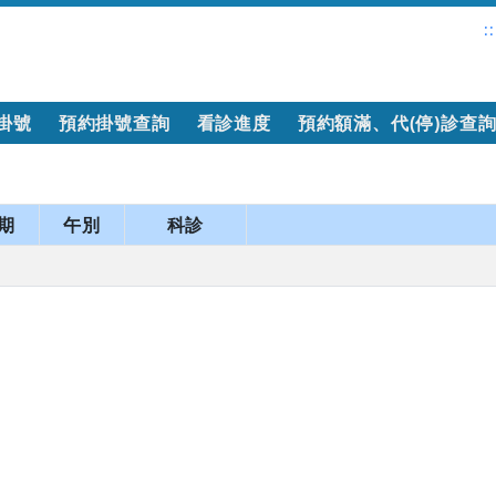
::
掛號
預約掛號查詢
看診進度
預約額滿、代(停)診查
期
午別
科診