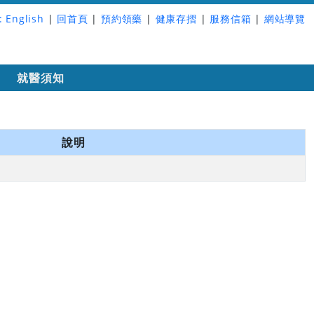
:
English
|
回首頁
|
預約領藥
|
健康存摺
|
服務信箱
|
網站導覽
詢
就醫須知
說明