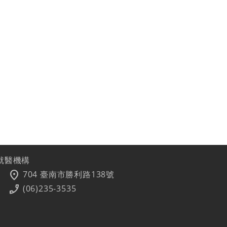
就醫機構
location_on
704 臺南市勝利路138號
phone_enabled
(06)235-3535