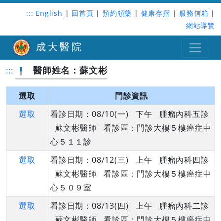
:::
English
|
回首頁
|
預約領藥
|
健康存摺
|
服務信箱
|
網站導覽
成大醫院
醫師姓名：蘇文彬
:::
選取
門診資訊
選取
看診日期：08/10(一) 下午 腫瘤內科五診
蘇文彬醫師 看診區：門診大樓５樓癌症中
心５１１診
選取
看診日期：08/12(三) 上午 腫瘤內科四診
蘇文彬醫師 看診區：門診大樓５樓癌症中
心５０９室
選取
看診日期：08/13(四) 上午 腫瘤內科二診
蘇文彬醫師 看診區：門診大樓５樓癌症中