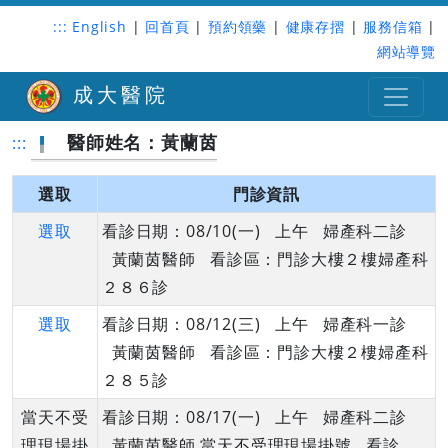
:::
English
|
回首頁
|
預約領藥
|
健康存摺
|
服務信箱
|
網站導覽
成大醫院
醫師姓名：黃蘭茵
:::
選取
門診資訊
選取
看診日期：08/10(一) 上午 婦產科二診
黃蘭茵醫師 看診區：門診大樓２樓婦產科
２８６診
選取
看診日期：08/12(三) 上午 婦產科一診
黃蘭茵醫師 看診區：門診大樓２樓婦產科
２８５診
當天不受
看診日期：08/17(一) 上午 婦產科二診
理現場掛
黃蘭茵醫師 當天不受理現場掛號 看診