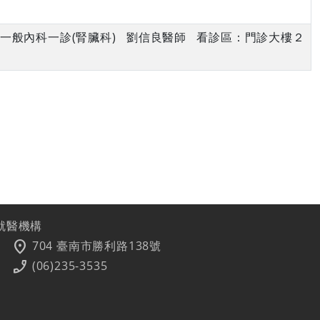
午 一般內科一診(腎臟科) 劉信良醫師 看診區：門診大樓２
就醫機構
location_on
704 臺南市勝利路138號
phone_enabled
(06)235-3535