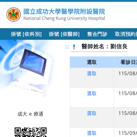
掛號 [依科別]
掛號 [依醫師]
整合門診
取消預約
醫師姓名：劉信良
:::
選取
看診日
選取
115/08
選取
115/08
選取
115/08
成大 e 療通
選取
115/09