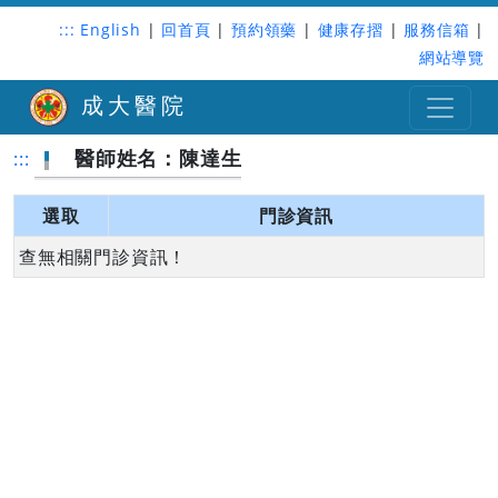
:::
English
|
回首頁
|
預約領藥
|
健康存摺
|
服務信箱
|
網站導覽
成大醫院
醫師姓名：陳達生
:::
選取
門診資訊
查無相關門診資訊！