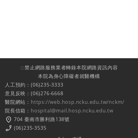
:::
禁止網路服務業者轉錄本院網路資訊內容
本院為身心障礙者就醫機構
人工預約：(06)235-3333
意見反映：(06)276-6668
醫院網站：
https://web.hosp.ncku.edu.tw/nckm/
院長信箱：
hospital@mail.hosp.ncku.edu.tw
location_on
704 臺南市勝利路138號
phone_enabled
(06)235-3535