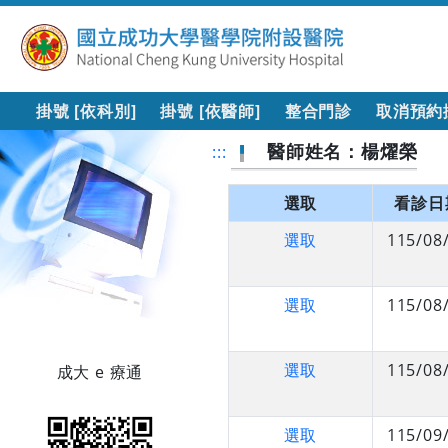
掛號 [依科別]
掛號 [依醫師]
整合門診
取消預約
醫師姓名：楊燿榮
:::
選取
看診日
選取
115/08
選取
115/08
選取
115/08
成大 e 療通
選取
115/09