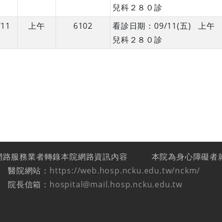
兒科２８０診
/11
上午
6102
看診日期：09/11(五) 
兒科２８０診
網路服務業者轉錄本院網路資訊內容
本院為身心障礙者
醫院網站：
https://web.hosp.ncku.edu.tw/nckm/
院長信箱：
hospital@mail.hosp.ncku.edu.tw