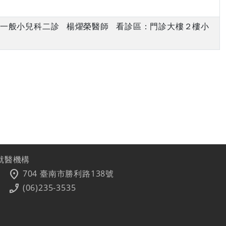
上午 一般小兒科二診 楊燿榮醫師 看診區：門診大樓２樓小
就醫機構
location_on
704 臺南市勝利路138號
phone_enabled
(06)235-3535