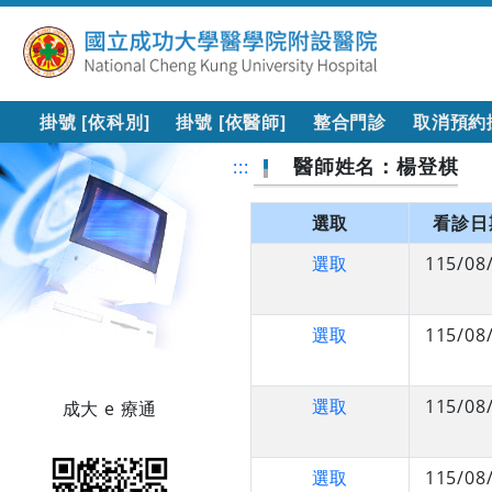
掛號 [依科別]
掛號 [依醫師]
整合門診
取消預約
醫師姓名：楊登棋
:::
選取
看診日
選取
115/08
選取
115/08
選取
115/08
成大 e 療通
選取
115/08