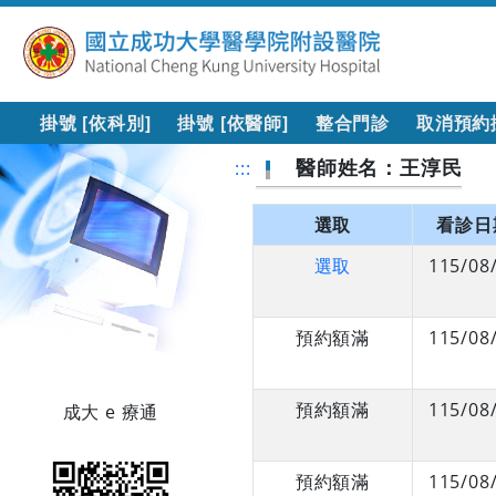
掛號 [依科別]
掛號 [依醫師]
整合門診
取消預約
醫師姓名：王淳民
:::
選取
看診日
選取
115/08
預約額滿
115/08
預約額滿
115/08
成大 e 療通
預約額滿
115/08