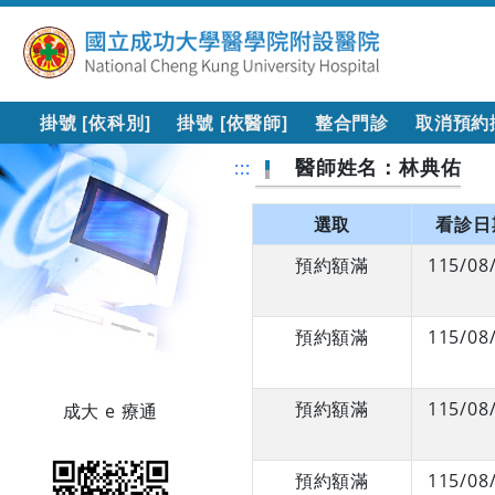
掛號 [依科別]
掛號 [依醫師]
整合門診
取消預約
醫師姓名：林典佑
:::
選取
看診日
預約額滿
115/08
預約額滿
115/08
預約額滿
115/08
成大 e 療通
預約額滿
115/08