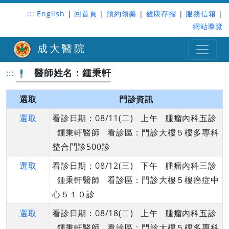
:::
English
|
回首頁
|
預約領藥
|
健康存摺
|
服務信箱
|
網站導覽
成大醫院
醫師姓名：鍾秉軒
:::
選取
門診資訊
選取
看診日期：08/11(二) 上午 腫瘤內科五診
鍾秉軒醫師 看診區：門診大樓５樓多專科
整合門診500診
選取
看診日期：08/12(三) 下午 腫瘤內科三診
鍾秉軒醫師 看診區：門診大樓５樓癌症中
心５１０診
選取
看診日期：08/18(二) 上午 腫瘤內科五診
鍾秉軒醫師 看診區：門診大樓５樓多專科