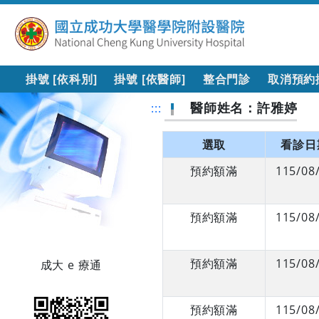
掛號 [依科別]
掛號 [依醫師]
整合門診
取消預約
醫師姓名：許雅婷
:::
選取
看診日
預約額滿
115/08
預約額滿
115/08
預約額滿
115/08
成大 e 療通
預約額滿
115/08