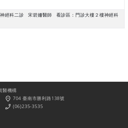
上午 神經科二診 宋碧姍醫師 看診區：門診大樓２樓神經科
就醫機構
location_on
704 臺南市勝利路138號
phone_enabled
(06)235-3535