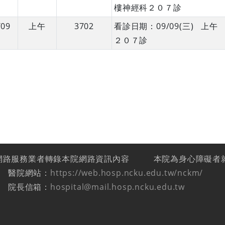
樓神經科２０７診
/09
上午
3702
看診日期：09/09(三) 
２０７診
網路服務業者轉錄本院網路資訊內容
本院為身心障礙者
醫院網站：
https://web.hosp.ncku.edu.tw/nckm/
院長信箱：
hospital@mail.hosp.ncku.edu.tw