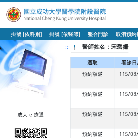
掛號 [依科別]
掛號 [依醫師]
整合門診
取消預約
醫師姓名：宋碧姍
:::
選取
看診日
預約額滿
115/08
預約額滿
115/08
預約額滿
115/08
成大 e 療通
預約額滿
115/09