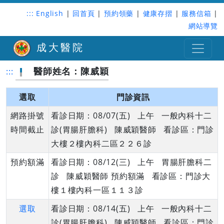
:::
English
|
回首頁
|
預約領藥
|
健康存摺
|
服務信箱
|
網站導覽
成大醫院
醫師姓名：陳威穎
:::
選取
門診資訊
網路掛號
看診日期：08/07(五) 上午 一般內科十二
時間截止
診(胃腸肝膽科) 陳威穎醫師 看診區：門診
大樓２樓內科二區２２６診
預約額滿
看診日期：08/12(三) 上午 胃腸肝膽科二
診 陳威穎醫師 預約額滿 看診區：門診大
樓１樓內科一區１１３診
選取
看診日期：08/14(五) 上午 一般內科十二
診(胃腸肝膽科) 陳威穎醫師 看診區：門診