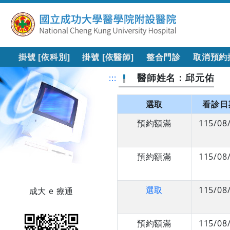
掛號 [依科別]
掛號 [依醫師]
整合門診
取消預約
醫師姓名：邱元佑
:::
選取
看診日
預約額滿
115/08
預約額滿
115/08
選取
115/08
成大 e 療通
預約額滿
115/08