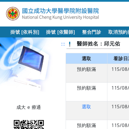
掛號 [依科別]
掛號 [依醫師]
整合門診
取消預約
醫師姓名：邱元佑
:::
選取
看診日
預約額滿
115/08
預約額滿
115/08
選取
115/08
成大 e 療通
預約額滿
115/08