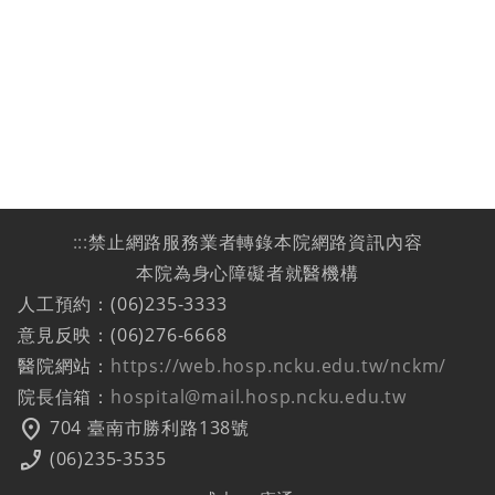
:::
禁止網路服務業者轉錄本院網路資訊內容
本院為身心障礙者就醫機構
人工預約：(06)235-3333
意見反映：(06)276-6668
醫院網站：
https://web.hosp.ncku.edu.tw/nckm/
院長信箱：
hospital@mail.hosp.ncku.edu.tw
location_on
704 臺南市勝利路138號
phone_enabled
(06)235-3535