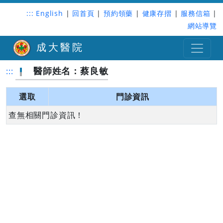
:::
English
|
回首頁
|
預約領藥
|
健康存摺
|
服務信箱
|
網站導覽
成大醫院
醫師姓名：蔡良敏
:::
選取
門診資訊
查無相關門診資訊！