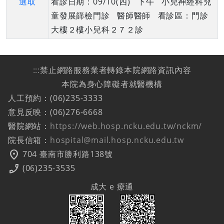
選取
看診日期：09/10(四) 下午 小兒神經科兒
童發展篩檢門診 醫師醫師 看診區：門診
大樓２樓小兒科２７２診
:::
禁止網路服務業者轉錄本院網路資訊內容
本院為身心障礙者就醫機構
人工預約：(06)235-3333
意見反映：(06)276-6668
醫院網站：
https://web.hosp.ncku.edu.tw/nckm/
院長信箱：
hospital@mail.hosp.ncku.edu.tw
location_on
704 臺南市勝利路138號
phone_enabled
(06)235-3535
成大 e 療通