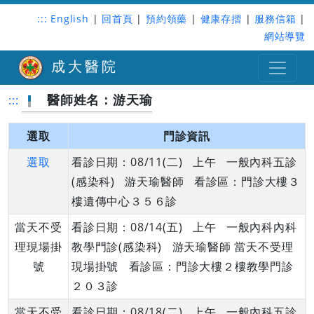
:::
English
|
回首頁
|
預約領藥
|
健康存摺
|
服務信箱
|
網站導覽
成大醫院
醫師姓名：游天瑜
:::
選取
門診資訊
選取
看診日期：08/11(二) 上午 一般內科五診
(感染科) 游天瑜醫師 看診區：門診大樓３
樓遺傳中心３５６診
當天不受
看診日期：08/14(五) 上午 一般內科內科
理現場掛
教學門診(感染科) 游天瑜醫師 當天不受理
號
現場掛號 看診區：門診大樓２樓教學門診
２０３診
當天不受
看診日期：08/18(二) 上午 一般內科五診