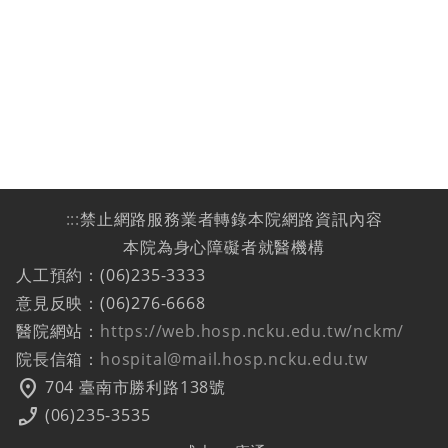
:::
禁止網路服務業者轉錄本院網路資訊內容
本院為身心障礙者就醫機構
人工預約：(06)235-3333
意見反映：(06)276-6668
醫院網站：
https://web.hosp.ncku.edu.tw/nckm/
院長信箱：
hospital@mail.hosp.ncku.edu.tw
location_on
704 臺南市勝利路138號
phone_enabled
(06)235-3535