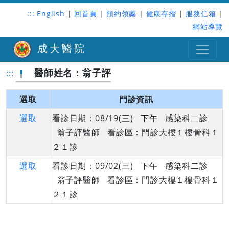
:::
English
|
回首頁
|
預約領藥
|
健康存摺
|
服務信箱
|
網站導覽
成大醫院
醫師姓名：翁子評
:::
選取
門診資訊
選取
看診日期：08/19(三) 下午 感染科二診
翁子評醫師 看診區：門診大樓１樓骨科１
２１診
選取
看診日期：09/02(三) 下午 感染科二診
翁子評醫師 看診區：門診大樓１樓骨科１
２１診