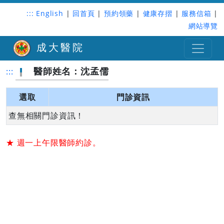
:::
English
|
回首頁
|
預約領藥
|
健康存摺
|
服務信箱
|
網站導覽
成大醫院
醫師姓名：沈孟儒
:::
選取
門診資訊
查無相關門診資訊！
★ 週一上午限醫師約診。