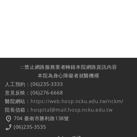
:::
禁止網路服務業者轉錄本院網路資訊內容
本院為身心障礙者就醫機構
人工預約：(06)235-3333
意見反映：(06)276-6668
醫院網站：
https://web.hosp.ncku.edu.tw/nckm/
院長信箱：
hospital@mail.hosp.ncku.edu.tw
location_on
704 臺南市勝利路138號
phone_enabled
(06)235-3535