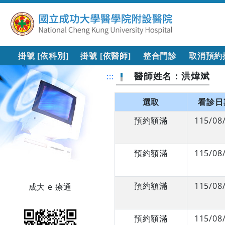
掛號 [依科別]
掛號 [依醫師]
整合門診
取消預約
醫師姓名：洪煒斌
:::
選取
看診日
預約額滿
115/08
預約額滿
115/08
預約額滿
115/08
成大 e 療通
預約額滿
115/08