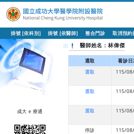
掛號 [依科別]
掛號 [依醫師]
整合門診
取消預約
醫師姓名：林偉傑
:::
選取
看診日
選取
115/08
選取
115/08
選取
115/08
成大 e 療通
停診
115/08