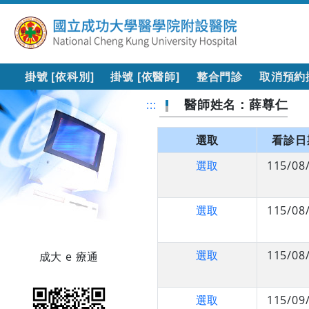
掛號 [依科別]
掛號 [依醫師]
整合門診
取消預約
醫師姓名：薛尊仁
:::
選取
看診日
選取
115/08
選取
115/08
選取
115/08
成大 e 療通
選取
115/09