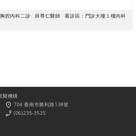
下午 胸腔內科二診 薛尊仁醫師 看診區：門診大樓１樓內科
就醫機構
location_on
704 臺南市勝利路138號
phone_enabled
(06)235-3535