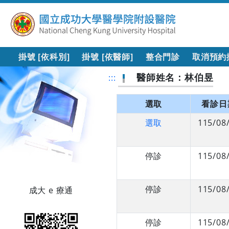
掛號 [依科別]
掛號 [依醫師]
整合門診
取消預約
醫師姓名：林伯昱
:::
選取
看診日
選取
115/08
停診
115/08
停診
115/08
成大 e 療通
停診
115/08