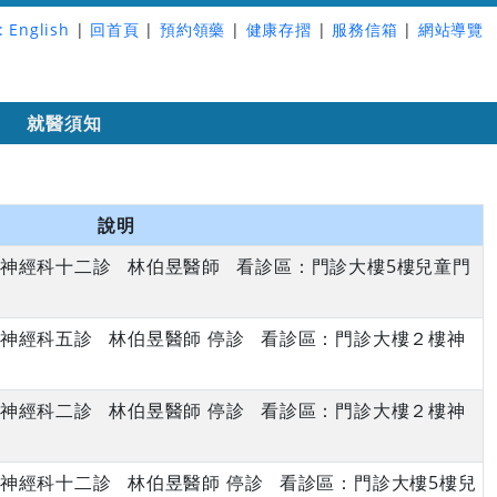
:
English
|
回首頁
|
預約領藥
|
健康存摺
|
服務信箱
|
網站導覽
詢
就醫須知
說明
下午 神經科十二診 林伯昱醫師 看診區：門診大樓5樓兒童門
下午 神經科五診 林伯昱醫師 停診 看診區：門診大樓２樓神
上午 神經科二診 林伯昱醫師 停診 看診區：門診大樓２樓神
下午 神經科十二診 林伯昱醫師 停診 看診區：門診大樓5樓兒