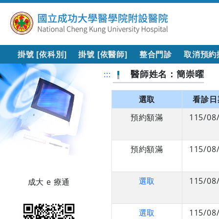
掛號 [依科別]
掛號 [依醫師]
整合門診
取消預約
醫師姓名：簡崇曜
:::
選取
看診日
預約額滿
115/08
預約額滿
115/08
選取
115/08
成大 e 療通
選取
115/08