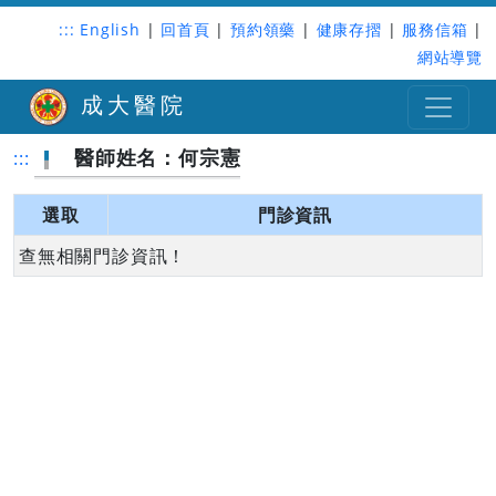
:::
English
|
回首頁
|
預約領藥
|
健康存摺
|
服務信箱
|
網站導覽
成大醫院
醫師姓名：何宗憲
:::
選取
門診資訊
查無相關門診資訊！