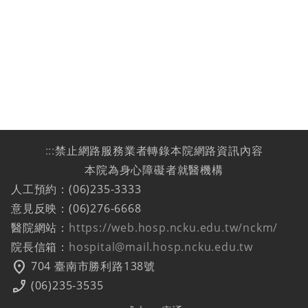
:::
禁止網路服務業者轉錄本院網路資訊內容
本院為身心障礙者就醫機構
人工預約：(06)235-3333
意見反映：(06)276-6668
醫院網站：
https://web.hosp.ncku.edu.tw/nckm/
院長信箱：
hospital@mail.hosp.ncku.edu.tw
location_on
704 臺南市勝利路138號
phone_enabled
(06)235-3535