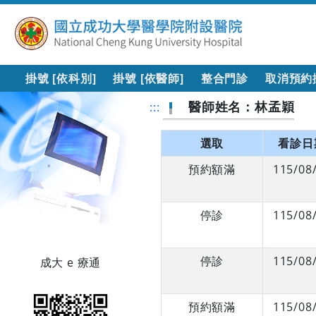
掛號 [依科別]
掛號 [依醫師]
整合門診
取消預約
醫師姓名：林孟穎
:::
選取
看診日
預約額滿
115/08
停診
115/08
停診
115/08
成大 e 療通
預約額滿
115/08