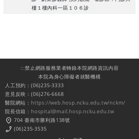
樓１樓內科一區１０６診
:::
禁止網路服務業者轉錄本院網路資訊內容
本院為身心障礙者就醫機構
人工預約：(06)235-3333
意見反映：(06)276-6668
醫院網站：
https://web.hosp.ncku.edu.tw/nckm/
院長信箱：
hospital@mail.hosp.ncku.edu.tw
location_on
704 臺南市勝利路138號
phone_enabled
(06)235-3535