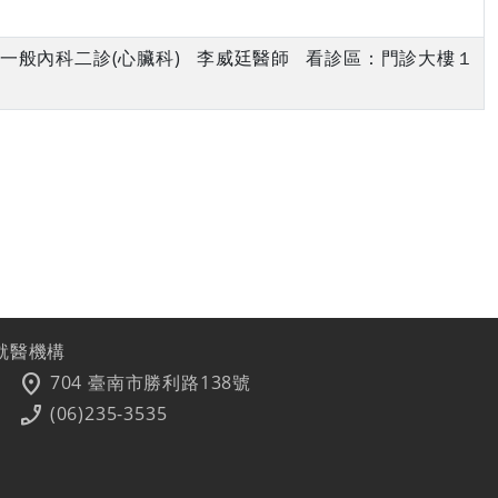
午 一般內科二診(心臟科) 李威廷醫師 看診區：門診大樓１
就醫機構
location_on
704 臺南市勝利路138號
phone_enabled
(06)235-3535