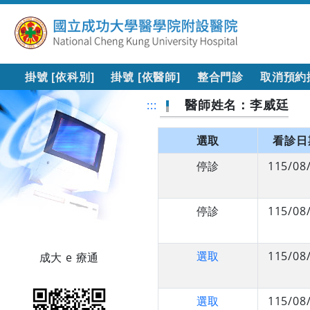
掛號 [依科別]
掛號 [依醫師]
整合門診
取消預約
醫師姓名：李威廷
:::
選取
看診日
停診
115/08
停診
115/08
選取
115/08
成大 e 療通
選取
115/08