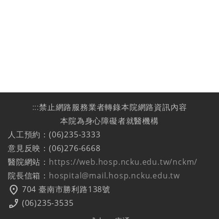
:::
禁止網路服務業者轉錄本院網路資訊內容
本院為身心障礙者就醫機構
人工預約：(06)235-3333
意見反映：(06)276-6668
醫院網站：
https://web.hosp.ncku.edu.tw/nckm/
院長信箱：
hospital@mail.hosp.ncku.edu.tw
location_on
704 臺南市勝利路138號
phone_enabled
(06)235-3535