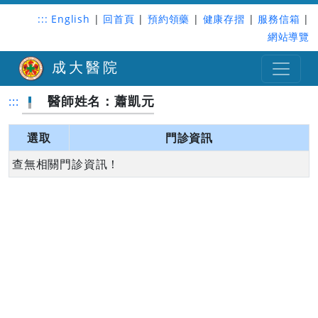
:::
English
|
回首頁
|
預約領藥
|
健康存摺
|
服務信箱
|
網站導覽
成大醫院
醫師姓名：蕭凱元
:::
選取
門診資訊
查無相關門診資訊！