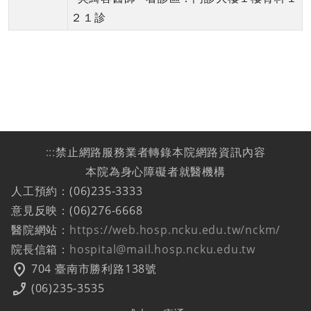
２１診
:::
禁止網路服務業者轉錄本院網路資訊內容
本院為身心障礙者就醫機構
人工預約：(06)235-3333
意見反映：(06)276-6668
醫院網站：
https://web.hosp.ncku.edu.tw/nckm/
院長信箱：
hospital@mail.hosp.ncku.edu.tw
location_on
704 臺南市勝利路138號
phone_enabled
(06)235-3535