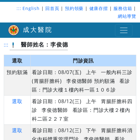
:::
English
|
回首頁
|
預約領藥
|
健康存摺
|
服務信箱
|
網站導覽
成大醫院
醫師姓名：李俊德
:::
選取
門診資訊
預約額滿
看診日期：08/07(五) 上午 一般內科三診
(胃腸肝膽科) 李俊德醫師 預約額滿 看診
區：門診大樓１樓內科一區１０６診
選取
看診日期：08/12(三) 上午 胃腸肝膽科四
診 李俊德醫師 看診區：門診大樓２樓內
科二區２２７室
選取
看診日期：08/12(三) 下午 胃腸肝膽科消
化內科體重管理門診 李俊德醫師 看診