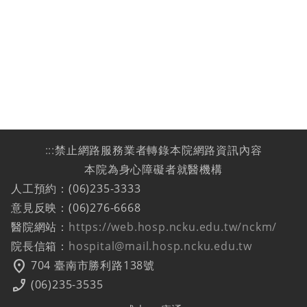
:::
禁止網路服務業者轉錄本院網路資訊內容
本院為身心障礙者就醫機構
人工預約：(06)235-3333
意見反映：(06)276-6668
醫院網站：
https://web.hosp.ncku.edu.tw/nckm/
院長信箱：
hospital@mail.hosp.ncku.edu.tw
location_on
704 臺南市勝利路138號
phone_enabled
(06)235-3535