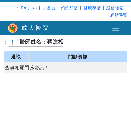
:::
English
|
回首頁
|
預約領藥
|
健康存摺
|
服務信箱
|
網站導覽
成大醫院
醫師姓名：蔡進相
:::
選取
門診資訊
查無相關門診資訊！