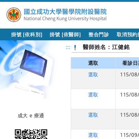
掛號 [依科別]
掛號 [依醫師]
整合門診
取消預約
醫師姓名：江健銘
:::
選取
看診日
選取
115/08
選取
115/08
選取
115/08
成大 e 療通
選取
115/09