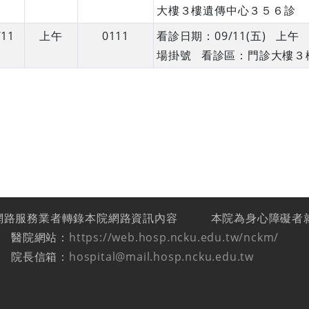
大樓３樓遺傳中心３５６診
/11
上午
0111
看診日期：09/11(五) 上
場掛號 看診區：門診大樓３
網路服務業者轉錄本院網路資訊內容
本院為身心障礙者
醫院網站：
https://web.hosp.ncku.edu.tw/nckm/
院長信箱：
hospital@mail.hosp.ncku.edu.tw