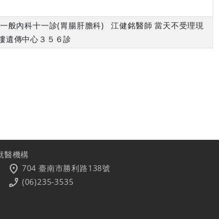
午 一般內科十一診(胃腸肝膽科) 江健銘醫師 當天不受理現
樓遺傳中心３５６診
就醫機構
location_on
704 臺南市勝利路138號
phone_enabled
(06)235-3535